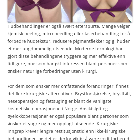
Hudbehandlinger er også svært etterspurte. Mange velger
kjemisk peeling, microneedling eller laserbehandling for å
forbedre hudtekstur, redusere pigmentflekker og gi huden
et mer ungdommelig utseende. Moderne teknologi har
gjort disse behandlingene tryggere og mer effektive enn
tidligere, noe som har økt interessen blant personer som
ønsker naturlige forbedringer uten kirurgi.
For dem som ønsker mer omfattende forandringer, finnes
det flere kirurgiske alternativer. Brystforstørrelse, brystløft,
neseoperasjon og fettsuging er blant de vanligste
kosmetiske operasjonene i Norge. Ansiktsløft og
øyelokkoperasjoner er også populære blant personer som
ønsker et yngre og mer opplagt utseende. Kirurgiske
inngrep krever lengre restitusjonstid enn ikke-kirurgiske
behandlinger, og det er derfor viktig å være godt forberedt